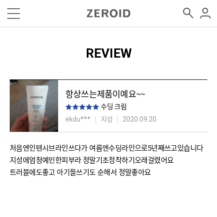
REVIEW
항상쓰는제품이예요~~
수딩 크림
지성
ekdu***
2020.09.20
처음엔인텐시브라인쓰다가 여름엔수딩라인으로5년째쓰고있습니다
지성에엄청예민한피부라 정말기초정착하기오래걸렸어요
트러블에도좋고 아기들쓰기도 순해서 정말좋아요