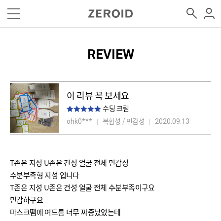
REVIEW
이 리뷰 꼭 보세요
수딩 크림
복합성 / 민감성
ohk0***
2020.09.13
T존은 지성 U존은 건성 얼굴 전체 민감성
수분부족형 지성 입니다
T존은 지성 U존은 건성 얼굴 전체 수분부족이구요
민감하구요
마스크땜에 여드름 너무 짜증났었는데