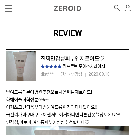
REVIEW
진짜민감성피부엔제로이드♡
핌프로브 모이스처라이저
건성 / 민감성
dlst***
2020.09.10
딸여드름때문에병원추천으로처음써본제로이드!!
화해어플화학성분0%~~
이거쓰고난다음부터딸둘여드름이거의다나았어요!!
급신뢰가마구마구~~이젠저도이거아니면다른건못쓸정도에요^^
민감성,아토피,여드름피부에짱짱추천합니다♡