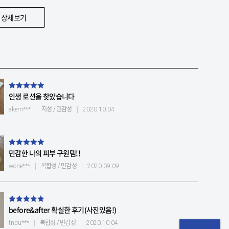
 상세보기
인생 로션을 찾았습니다
지성 / 민감성
akem***
2020.10.04
민감한 나의 피부 구원템!!
복합성 / 민감성
wone***
2020.09.09
before&after 확실한 후기(사진있음!)
복합성 / 민감성
tndu***
2020.10.04