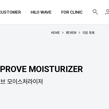
 CUSTOMER
HILO WAVE
FOR CLINIC
HOME
REVIEW
리뷰 목록
PROVE MOISTURIZER
브 모이스처라이저