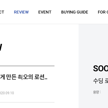
CT
REVIEW
EVENT
BUYING GUIDE
FOR
W
SOO
게 만든 쵝오의 로션..
수딩 
용량 :
020.09.10