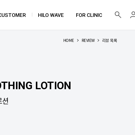
 CUSTOMER
HILO WAVE
FOR CLINIC
HOME
REVIEW
리뷰 목록
THING LOTION
로션