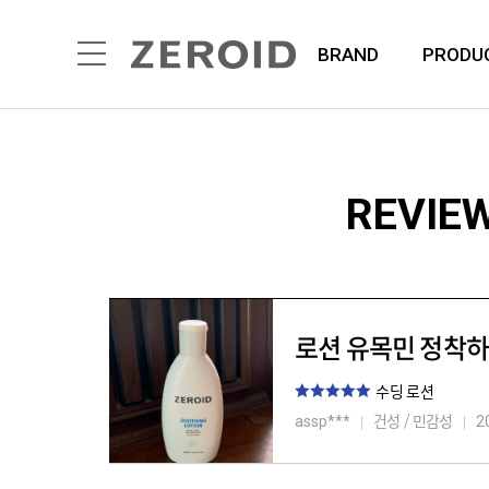
BRAND
PRODU
REVIE
로션 유목민 정착하
수딩 로션
건성 / 민감성
assp***
2