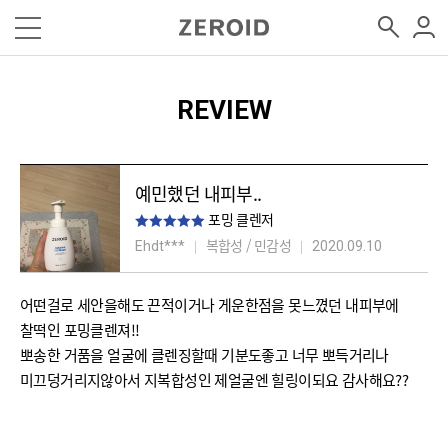
REVIEW
예민했던 내피부..
포밍 클렌저
복합성 / 민감성
Ehdt***
2020.09.10
어떤걸로 세안을해도 끈적이거나 게운한점을 못느꼈던 내피부에
찰떡인 포밍클렌져!!
뽀송한 거품을 얼굴에 클렌징할때 기분도좋고 너무 뽀득거리나
미끄덩거리지않아서 지복합성인 제얼굴엔 힐링이되요 감사해요??