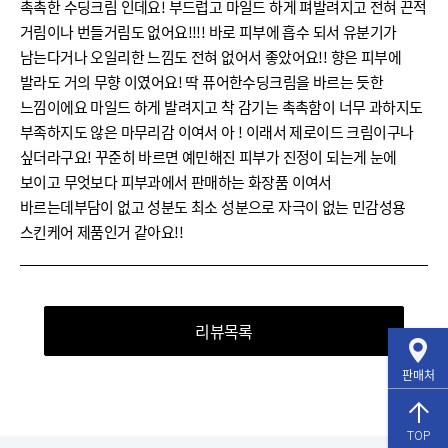
촉촉한 수딩크림 인데요! 부드럽고 마일드 하게 펴발려지고 전혀 끈적
거림이나 번들거림도 없어요!!!! 바로 피부에 흡수 되서 유분기가
남는다거나 오일리한 느낌도 전혀 없어서 좋았어요!! 향은 피부에
발라도 거의 무향 이였어요! 딱 퓨어한수딩크림을 바르는 듯한
느낌이에요 마일드 하게 발려지고 착 감기는 촉촉함이 너무 과하지도
부족하지도 않은 마무리감 이여서 아 ! 이래서 제로이드 크림이구나
싶더라구요! 꾸준히 바르면 예민해진 피부가 진정이 되는게 눈에
보이고 무엇보다 피부과에서 판매하는 화장품 이여서
바르는데부담이 없고 성분도 최소 성분으로 자극이 없는 민감성용
스킨케어 제품인거 같아요!!
리뷰목록
판매처
TOP