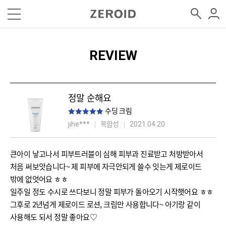
REVIEW
정말 순해요
수딩 크림
복합성
jihe***
2021.04.20
큰아이 낳고나서 피부트러블이 심해 피부과 진료받고 처방받아서
처음 써보앗습니다~ 제 피부에 자극안되게 쓸수 잇는게 제로이드
밖에 없엇어요 ㅎㅎ
일주일 정도 수시로 쓰다보니 정말 피부가 돌아오기 시작햇어요 ㅎㅎ
그후로 2년넘게 제로이드 로션, 크림만 사용합니다~ 아기랑 같이
사용해도 되서 정말 좋아요♡