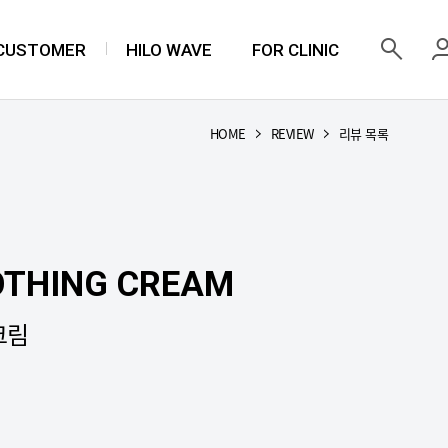
 CUSTOMER
HILO WAVE
FOR CLINIC
HOME
REVIEW
리뷰 목록
OTHING CREAM
크림